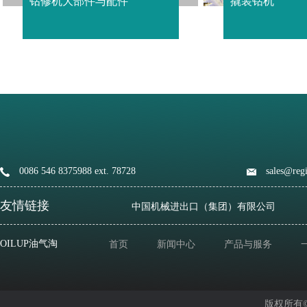
钻修机大部件与配件
撬装钻机
0086 546 8375988 ext. 78728
sales@reg
友情链接
中国机械进出口（集团）有限公司
OILUP油气淘
首页
新闻中心
产品与服务
版权所有© 