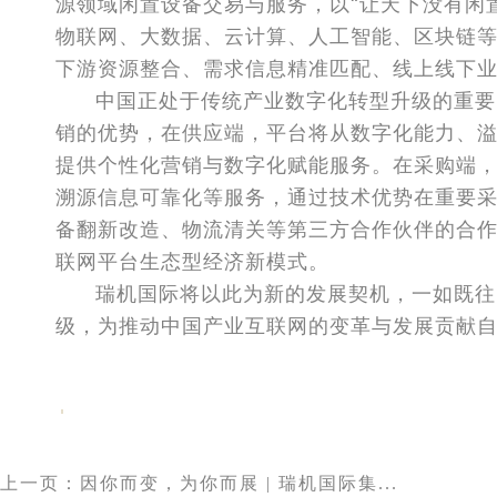
源领域闲置设备交易与服务，以“让天下没有闲置
物联网、大数据、云计算、人工智能、区块链
下游资源整合、需求信息精准匹配、线上线下
中国正处于传统产业数字化转型升级的重要阶
销的优势，在供应端，平台将从数字化能力、
提供个性化营销与数字化赋能服务。在采购端
溯源信息可靠化等服务，通过技术优势在重要
备翻新改造、物流清关等第三方合作伙伴的合
联网平台生态型经济新模式。
瑞机国际将以此为新的发展契机，一如既往的
级，为推动中国产业互联网的变革与发展贡献
上一页：因你而变，为你而展 | 瑞机国际集...