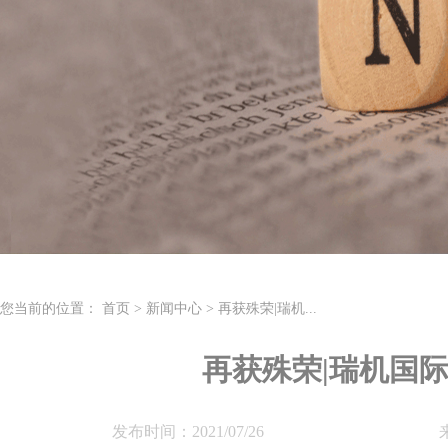
您当前的位置：
首页
> 新闻中心
> 再获殊荣|瑞机...
再获殊荣|瑞机国际荣
发布时间：2021/07/26