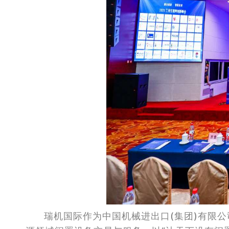
瑞机国际作为中国机械进出口(集团)有限公